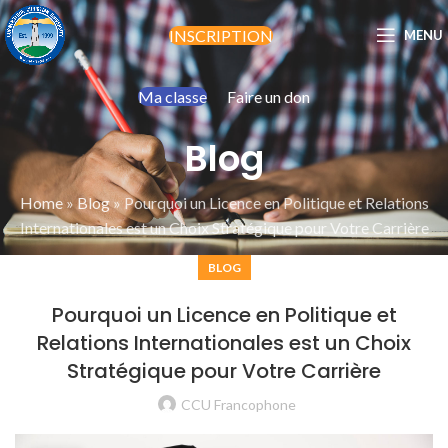
INSCRIPTION
MENU
Ma classe
Faire un don
Blog
Home
»
Blog
»
Pourquoi un Licence en Politique et Relations
Internationales est un Choix Stratégique pour Votre Carrière
BLOG
Pourquoi un Licence en Politique et
Relations Internationales est un Choix
Stratégique pour Votre Carrière
CCU Francophone