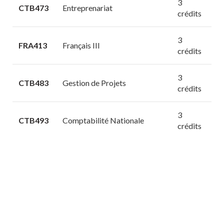
3
CTB473
Entreprenariat
crédits
3
FRA413
Français III
crédits
3
CTB483
Gestion de Projets
crédits
3
CTB493
Comptabilité Nationale
crédits
SESSION VII
- Les travaux de de
mémoire
Atelier de préparation
2
SEM462
d’avant-projet
crédits