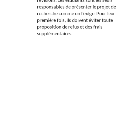
responsables de présenter le projet de
recherche comme on l'exige. Pour leur
première fois, ils doivent éviter toute
proposition de refus et des frais
supplémentaires.
Lors de l'examen final et le classement du
dernier projet de recherche et la
soutenance, l'étudiant présentera trois
copies pour les membres du jury. Après la
soutenance et correction, deux
exemplaires reliés à l'école. Un est signé
par le président et les membres du jury, et
retournée à l'étudiant et une copie restera
comme la propriété de Cornerstone
Christian University.