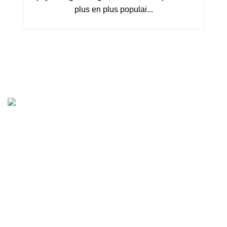
plus en plus populai...
555, Winderley PL, Maitland, FL
1 407 879 1597 (Whatsapp)
1-407-295-4869 (Etats-Unis)
info@ccufrancophone.com