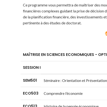
Ce programme vous permettra de maîtriser des modèle
financières complexes guidant la prise de décision d
de la planification financière, des investissements
pertinente à des études de doctorat.
i
MAÎTRISE EN SCIENCES ECONOMIQUES - OPTI
SESSION I
SEM501
Séminaire : Orientation et Présentatio
ECO503
Comprendre l’économie
ECO513
Histoire de la pensée économique