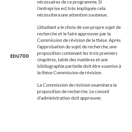
nécessaires de ce programme. Si
l'entreprise est très impliquée cela
nécessitera une attention soutenue.
L’étudiant a le choix de son propre sujet de
recherche et le faire approuver par la
Commission de révision de la thèse. Après
l'approbation du sujet de recherche, une
proposition contenant les trois premiers
EDU700
chapitres, table des matières et une
bibliographie partielle doit être soumise à
la thèse Commission de révision.
La Commission de révision examinera la
proposition de recherche. Le conseil
d'administration doit approuver,
approuver avec des recommandations, ou
nier. Si la thèse est refusée, une redevance
distincte sera nécessaire pour les
révisions. Les étudiants sont les seuls
responsables de présenter le projet de