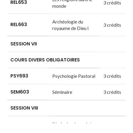
REL653
3 crédits
monde
Archéologie du
REL663
3 crédits
royaume de Dieu I
SESSION VII
COURS DIVERS OBLIGATOIRES
PSY693
Psychologie Pastoral
3 crédits
SEM603
Séminaire
3 crédits
SESSION VIII
Séminaire de projet
SEM701
de mémoire