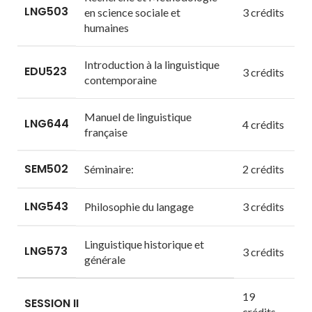
LNG503
en science sociale et
3 crédits
humaines
Introduction à la linguistique
EDU523
3 crédits
contemporaine
Manuel de linguistique
LNG644
4 crédits
française
SEM502
Séminaire:
2 crédits
LNG543
Philosophie du langage
3 crédits
Linguistique historique et
LNG573
3 crédits
générale
19
SESSION II
crédits