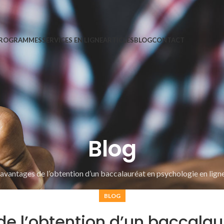
ROGRAMMES
SERVICES EN LIGNE
ARTICLES
BLOG
CONTACT
Blog
avantages de l’obtention d’un baccalauréat en psychologie en ligne
BLOG
de l’obtention d’un baccalau