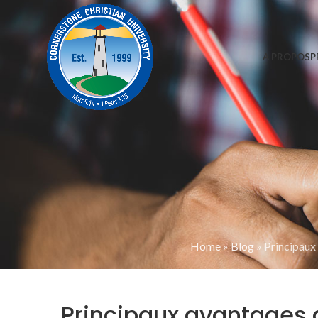
A PROPOS
P
Home
»
Blog
»
Principaux 
Principaux avantages 