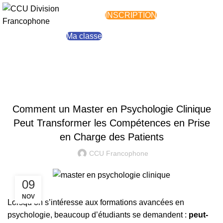
Blog
Menu
INSCRIPTION
Ma classe
Faire un don
Home
»
Blog
»
Comment un Master en Psychologie
Clinique Peut Transformer les Compétences en Prise en
Charge des Patients
BLOG
Comment un Master en Psychologie Clinique
Peut Transformer les Compétences en Prise
en Charge des Patients
CCU Francophone
09
NOV
Lorsqu’on s’intéresse aux formations avancées en
psychologie, beaucoup d’étudiants se demandent :
peut-