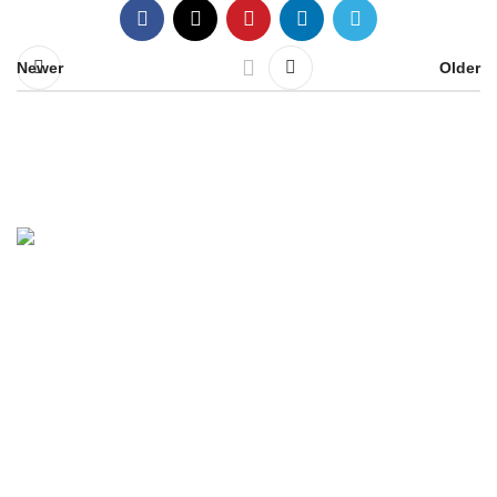
Newer
Older
555, Winderley PL, Maitland, FL
1 407 879 1597 (Whatsapp)
1-407-295-4869 (Etats-Unis)
info@ccufrancophone.com